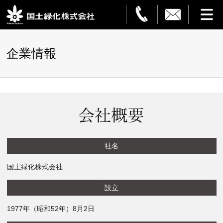
HOME
企業情報
事業案内
観葉植物レンタル
造園・解体
フラワーサービス
社名
国土緑化株式会社
設置事例
設立
ご利用ガイド
1977年（昭和52年）8月2日
企業情報