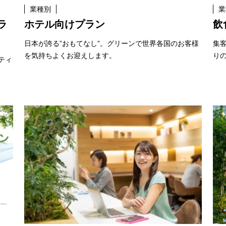
業種別
業
ラ
ホテル向けプラン
飲
日本が誇る”おもてなし”。グリーンで世界各国のお客様
集
を気持ちよくお迎えします。
り
ティ