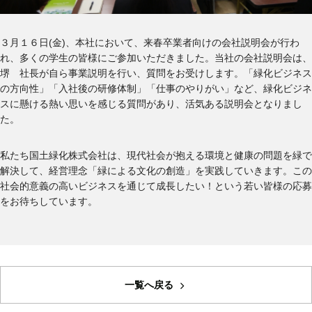
グリーン・ポケット店舗一覧
３月１６日
(
金
)
、本社において、来春卒業者向けの会社説明会が行わ
れ、多くの学生の皆様にご参加いただきました。当社の会社説明会は、
FC加盟店募集
堺 社長が自ら事業説明を行い、質問をお受けします。「緑化ビジネス
の方向性」「入社後の研修体制」「仕事のやりがい」など、緑化ビジネ
採用情報
スに懸ける熱い思いを感じる質問があり、活気ある説明会となりまし
た。
お知らせ
私たち国土緑化株式会社は、現代社会が抱える環境と健康の問題を緑で
解決して、経営理念「緑による文化の創造」を実践していきます。この
コラム
社会的意義の高いビジネスを通じて成長したい！という若い皆様の応募
をお待ちしています。
個人情報保護方針
一覧へ戻る