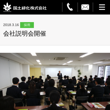
HOME
2018.3.16
採用
会社説明会開催
事業案内
観葉植物レンタル
造園・解体
フラワーサービス
設置事例
ご利用ガイド
企業情報