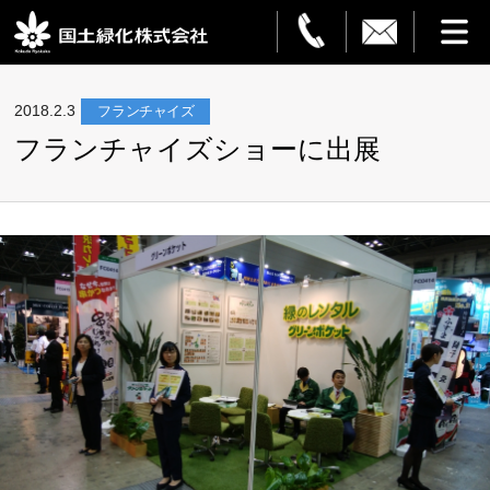
HOME
2018.2.3
フランチャイズ
フランチャイズショーに出展
事業案内
観葉植物レンタル
造園・解体
フラワーサービス
設置事例
ご利用ガイド
企業情報