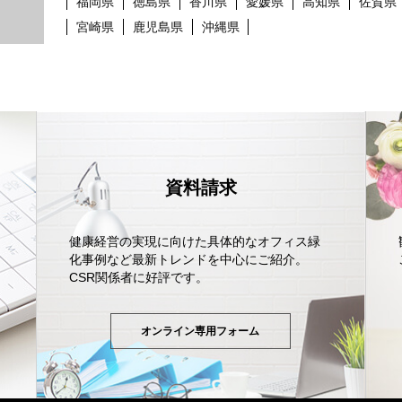
福岡県
徳島県
香川県
愛媛県
高知県
佐賀県
宮崎県
鹿児島県
沖縄県
資料請求
健康経営の実現に向けた具体的なオフィス緑
化事例など最新トレンドを中心にご紹介。
CSR関係者に好評です。
オンライン専用フォーム