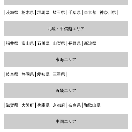
茨城県
栃木県
群馬県
埼玉県
千葉県
東京都
神奈川県
グリーン・ポケット店舗一覧
FC加盟店募集
北陸・甲信越エリア
採用情報
福井県
富山県
石川県
山梨県
長野県
新潟県
お知らせ
東海エリア
コラム
岐阜県
静岡県
愛知県
三重県
個人情報保護方針
近畿エリア
滋賀県
大阪府
兵庫県
京都府
奈良県
和歌山県
中国エリア