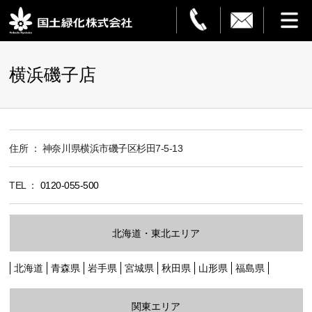
HOME
横浜磯子店
事業案内
観葉植物レンタル
住所 ： 神奈川県横浜市磯子区杉田7-5-13
造園・解体
TEL ：
0120-055-500
フラワーサービス
北海道・東北エリア
設置事例
北海道
青森県
岩手県
宮城県
秋田県
山形県
福島県
ご利用ガイド
関東エリア
企業情報