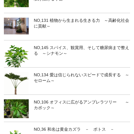
NO,131 植物から生まれる生きる力 ～高齢化社会
に貢献～
NO,145 スパイス、観賞用、そして糖尿病まで整え
る ～シナモン～
NO,134 愛は信じられないスピードで成長する ～
セローム～
NO,106 オフィスに広がるアンブレラツリー ～
カポック～
NO,36 和名は黄金カズラ － ポトス －