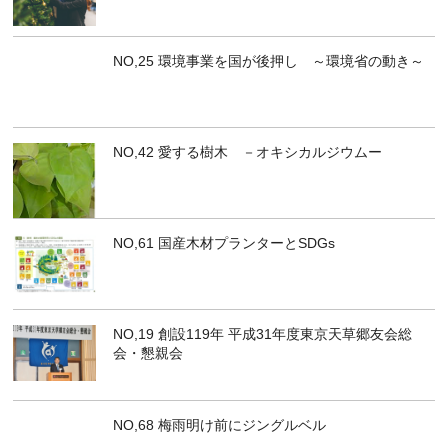
NO,25 環境事業を国が後押し ～環境省の動き～
NO,42 愛する樹木 －オキシカルジウムー
NO,61 国産木材プランターとSDGs
NO,19 創設119年 平成31年度東京天草郷友会総
会・懇親会
NO,68 梅雨明け前にジングルベル