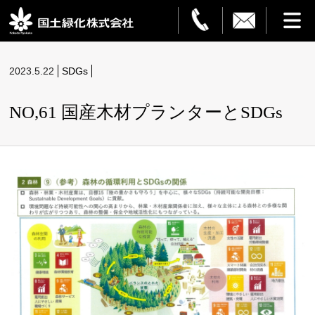
HOME
2023.5.22
SDGs
事業案内
NO,61 国産木材プランターとSDGs
観葉植物レンタル
造園・解体
フラワーサービス
設置事例
ご利用ガイド
企業情報