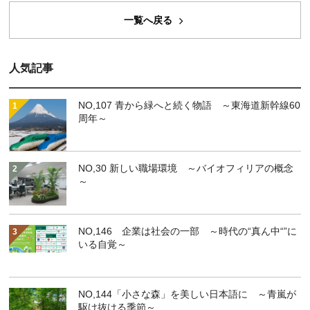
一覧へ戻る
人気記事
NO,107 青から緑へと続く物語 ～東海道新幹線60
周年～
NO,30 新しい職場環境 ～バイオフィリアの概念
～
NO,146 企業は社会の一部 ～時代の“真ん中“”に
いる自覚～
NO,144「小さな森」を美しい日本語に ～青嵐が
駆け抜ける季節～