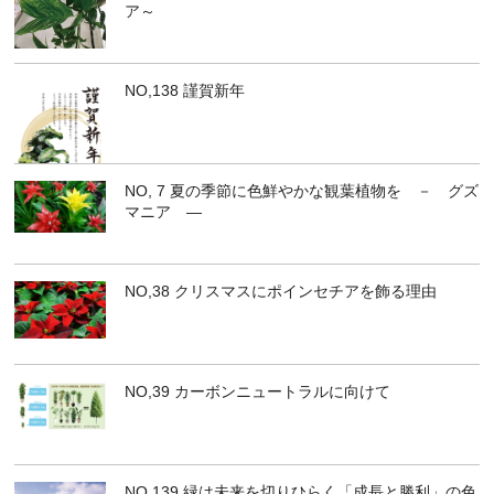
ア～
NO,138 謹賀新年
NO, 7 夏の季節に色鮮やかな観葉植物を － グズ
マニア ―
NO,38 クリスマスにポインセチアを飾る理由
NO,39 カーボンニュートラルに向けて
NO,139 緑は未来を切りひらく「成長と勝利」の色