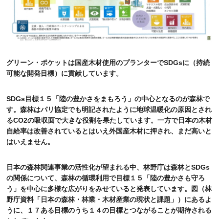
グリーン・ポケット店舗一覧
FC加盟店募集
グリーン・ポケットは国産木材使用のプランターで
SDGs
に（持続
採用情報
可能な開発目標）に貢献しています。
お知らせ
SDGs
目標１５「陸の豊かさをまもろう」の中心となるのが森林で
す。森林はパリ協定でも明記されたように地球温
暖化の原因とされ
る
CO2
の吸収面で大きな役割を果たしています。一方で日本の木材
コラム
自給率は改善されているとはいえ外国産木材に押され、まだ高いと
はいえません。
個人情報保護方針
日本の森林関連事業の活性化が望まれる中、林野庁は森林と
SDGs
の関係について、森林の循環利用で目標１５「陸の豊かさも守ろ
う」を中心に多様な広がりをみせていると発表しています。図（林
野庁資料「日本の森林・林業・木材産業の現状と課題」）にあるよ
うに、１７ある目標のうち１４の目標とつながることが期待される