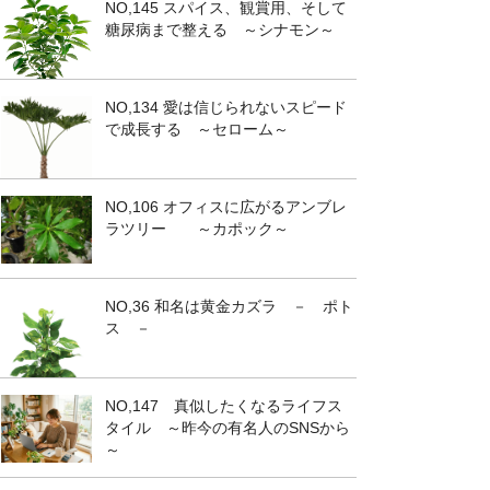
NO,145 スパイス、観賞用、そして
糖尿病まで整える ～シナモン～
NO,134 愛は信じられないスピード
で成長する ～セローム～
NO,106 オフィスに広がるアンブレ
ラツリー ～カポック～
NO,36 和名は黄金カズラ － ポト
ス －
NO,147 真似したくなるライフス
タイル ～昨今の有名人のSNSから
～