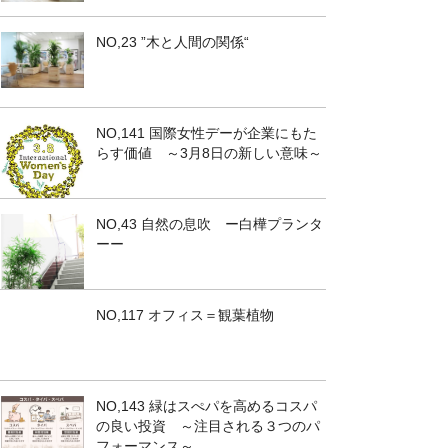
NO,23 ”木と人間の関係“
NO,141 国際女性デーが企業にもた
らす価値 ～3月8日の新しい意味～
NO,43 自然の息吹 ー白樺プランタ
ーー
NO,117 オフィス＝観葉植物
NO,143 緑はスぺパを高めるコスパ
の良い投資 ～注目される３つのパ
フォーマンス～