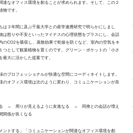
闊達なオフィス環境を創ることが求められます。そして、この２
植物です。
ちは３年間に及ぶ千葉大学との産学連携研究で明らかにしまし
物は怒りや不安といったマイナスの心理状態をプラスにし、会話
内の
CO2
を吸収し、蒸散効果で乾燥を防ぐなど、室内の空気をキ
１つとして観葉植物を置くのです。グリーン・ポケットの「小さ
を最大に活かした提案です。
緑のプロフェッショナルが快適な空間にコーディネイトします。
様のオフィス環境は次のように変わり、コミュニケーションが良
る → 周りが見えるように友進なる → 同僚との会話が増え
人間関係が良くなる
メントする」「コミュニケーションが闊達なオフィス環境を創