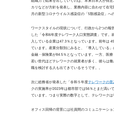
組織力で結果を出していくのは、本来日本人が得意
カリなどが方針を発表し、業務内容に合わせて在宅
月の新型コロナウイルス感染症の「
5
類感染症」へ
ワークスタイルの現状について、行政から
2
つの報
した「令和
6
年度テレワーク人口実態調査」です。
入している企業は
47.3
％となっています。前年は
49
ています。産業分類別にみると、「導入している」
金融・保険業が
84.5
％となっています。一方、医療
若い世代ほどテレワークの就業者が多く、彼らは働
職を検討する人も出てきているそうです。。
次に総務省が発表した「令和５年度
テレワークの普
クの実施率が
2023
年は都市部では
56
％とまだ高い
ています。つまり実際の数字として、テレワークは
オフィス回帰の背景には社員間のコミュニケーショ