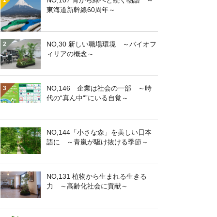
NO,107 青から緑へと続く物語 ～
東海道新幹線60周年～
NO,30 新しい職場環境 ～バイオフ
ィリアの概念～
NO,146 企業は社会の一部 ～時
代の“真ん中“”にいる自覚～
NO,144「小さな森」を美しい日本
語に ～青嵐が駆け抜ける季節～
NO,131 植物から生まれる生きる
力 ～高齢化社会に貢献～