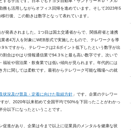
とする手法です。日本でもトヨタ自動車・サントリーＨＤ・メル
勤務も活用しながらオフィス回帰を進めています。そして
2023
年
5
の移行後、この動きは数字となって表れています。
告が発表されました。
1
つ目は国土交通省からで、関係府省と連携
就業者
4
万人を対象に
WEB
形式で実施したもので、テレワークを導
.9
％ですから、テレワークは
2.6
ポイント低下したという数字が出
の割合はやはり情報通信業で
94.3
％と最も高い数字です。次いで
・福祉や宿泊業・飲食業では低い傾向が見られます。年代的には
き方に関しては柔軟です。最初からテレワーク可能な職場への就
及状況及び普及・定着に向けた取組方針
」です。企業のテレワー
ですが、
2020
年以来初めて全国平均で
50%
を下回ったことがわかっ
半分以下になったということです。
ン促進があり、企業は今まで以上に従業員のメンタルを健康な状