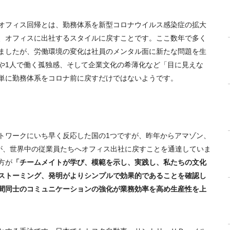
オフィス回帰とは、勤務体系を新型コロナウイルス感染症の拡大
、オフィスに出社するスタイルに戻すことです。ここ数年で多く
ましたが、労働環境の変化は社員のメンタル面に新たな問題を生
や
1
人で働く孤独感、そして企業文化の希薄化など「目に見えな
単に勤務体系をコロナ前に戻すだけではないようです。
トワークにいち早く反応した国の
1
つですが、昨年からアマゾン、
が、世界中の従業員たちへオフィス出社に戻すことを通達していま
方が
「チームメイトが学び、模範を示し、実践し、私たちの文化
ストーミング、発明がよりシンプルで効果的であることを確認し
間同士のコミュニケーションの強化が業務効率を高め生産性を上