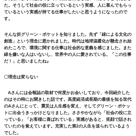
た。そうして社会の役に立っているという実感、人に喜んでもらっ
ているという実感が持てる仕事がしたいと思うようになったので
す。
そんな折グリーン・ポケットを知りました。先ず「緑による文化の
創造」という理念に惹かれました。時代は地球温暖化が懸念され始
めたころで、環境に関する仕事は社会的な意義を感じました。また
緑を嫌いな人はいないし、世界中の人に愛されている。「この仕事
だ！」と思いましたね』
〇理念は変らない
A
さんには会報誌の取材で何度かお会いしており、今回紹介した
のはその時にお聞きした話です。高度経済成長期の最後を知る世代
の
A
さんにとって、震災は人生感を変え、そしてグリーン・ポケッ
トに出会うきっかけとなりました。ささやかながら「社会の役に立
っている」「お客様に喜ばれている」実感があると、笑顔で話され
ていたのを覚えています。充実した第
2
の人生を送られているよう
でした。