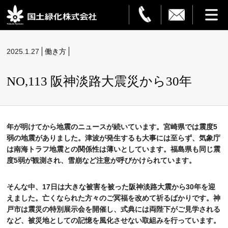
HOME
2025.1.27
働き方
事業案内
NO,113 阪神淡路大震災から30年
観葉植物レンタル
造園・解体
年が明けてから地震のニュースが続いています。宮崎県では震度
5
弱の地震がありました。津波が発生するも大事には至らず、気象庁
フラワーサービス
は南海トラフ地震との関係性は薄いとしています。福島県も同じ震
度
5
弱が観測され、雪崩など注意が呼びかけられています。
設置事例
そんな中、
17
日は大きな被害を被った阪神淡路大震から
30
年を迎
えました。亡くなられた方々のご冥福を改めて祈るばかりです。神
ご利用ガイド
戸市は震災の特別展示会を開催し、式典には両陛下がご見学される
など、被災地としての記憶を風化させない取組みを行っています。
企業情報