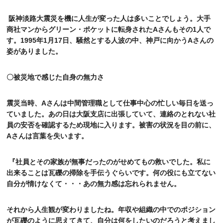
阪神淡路大震災を機に人生が変った人は多いことでしょう。大手
グリーン・ポケット店舗一覧
商社マンからグリーン・ポケットに転身された
A
さんもその
1
人で
す。
1995
年
1
月
17
日、騒然とする人波の中、神戸に向かう
A
さんの
FC加盟店募集
姿がありました。
採用情報
〇被災地で感じた自身の無力さ
お知らせ
震災当時、
A
さんは中間管理職として
仕事中心の忙しい毎日を送っ
ていました。あの日は大阪支店に出張していて、連絡のとれない社
コラム
員の安否を確認するため現地に入ります。被害の状況を目の前に、
A
さんは言葉を失います。
個人情報保護方針
『社員とその家族が無事だったのがせめてもの救いでした。私に
出来ることは瓦礫の掃除を手伝うぐらいです。何の役にも立てない
自分が情けなくて・・・あの無力感は忘れられません。
それから人生観が変わりましたね。年収や組織の中でのポジション
が瓦礫のように思えてきて、自分は何をしたいのだろうと考えまし