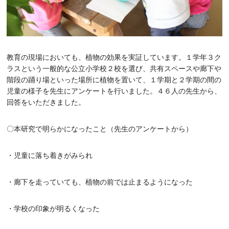
グリーン・ポケット店舗一覧
FC加盟店募集
教育の現場においても、植物の効果を実証しています。１学年３ク
ラスという一般的な公立小学校２校を選び、共有スペースや廊下や
採用情報
階段の踊り場といった場所に植物を置いて、１学期と２学期の間の
児童の様子を先生にアンケートを行いました。４６人の先生から、
お知らせ
回答をいただきました。
コラム
〇本研究で明らかになったこと（先生のアンケートから）
個人情報保護方針
・児童に落ち着きがみられ
・廊下を走っていても、植物の前では止まるようになった
・学校の印象が明るくなった